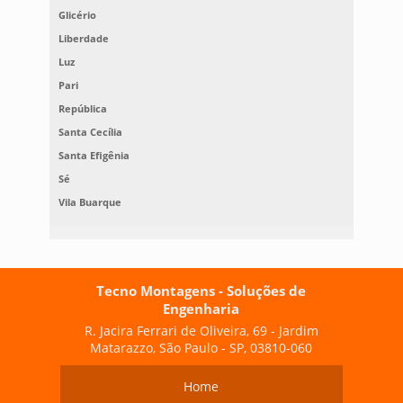
Glicério
Liberdade
Luz
Pari
República
Santa Cecília
Santa Efigênia
Sé
Vila Buarque
Tecno Montagens - Soluções de
Engenharia
R. Jacira Ferrari de Oliveira, 69 - Jardim
Matarazzo, São Paulo - SP, 03810-060
Home