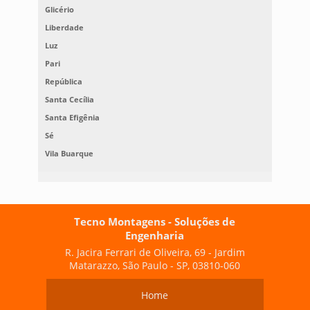
Glicério
Liberdade
Luz
Pari
República
Santa Cecília
Santa Efigênia
Sé
Vila Buarque
Tecno Montagens - Soluções de
Engenharia
R. Jacira Ferrari de Oliveira, 69 - Jardim
Matarazzo, São Paulo - SP, 03810-060
Home