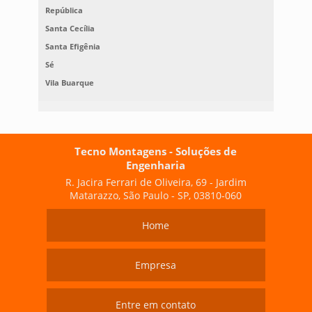
República
Santa Cecília
Santa Efigênia
Sé
Vila Buarque
Tecno Montagens - Soluções de
Engenharia
R. Jacira Ferrari de Oliveira, 69 - Jardim
Matarazzo, São Paulo - SP, 03810-060
Home
Empresa
Entre em contato