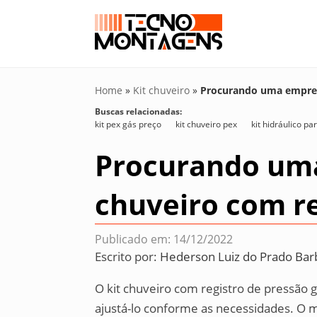
Home
»
Kit chuveiro
»
Procurando uma empresa
Buscas relacionadas:
kit pex gás preço
kit chuveiro pex
kit hidráulico p
Procurando uma
chuveiro com re
Publicado em: 14/12/2022
Escrito por:
Hederson Luiz do Prado Bar
O kit chuveiro com registro de pressão 
ajustá-lo conforme as necessidades. O m